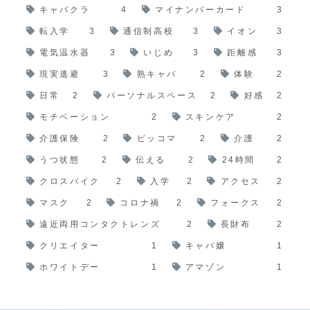
キャバクラ
4
マイナンバーカード
3
転入学
3
通信制高校
3
イオン
3
電気温水器
3
いじめ
3
距離感
3
現実逃避
3
熟キャバ
2
体験
2
日常
2
パーソナルスペース
2
好感
2
モチベーション
2
スキンケア
2
介護保険
2
ピッコマ
2
介護
2
うつ状態
2
伝える
2
24時間
2
クロスバイク
2
入学
2
アクセス
2
マスク
2
コロナ禍
2
フォークス
2
遠近両用コンタクトレンズ
2
長財布
2
クリエイター
1
キャバ嬢
1
ホワイトデー
1
アマゾン
1