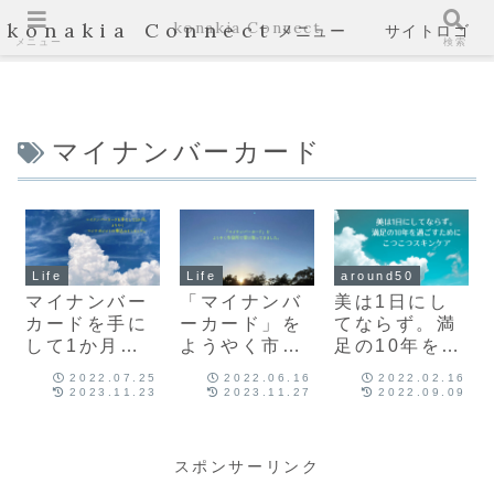
konakia Connect
konakia Connect
メニュー
サイトロゴ
メニュー
検索
マイナンバーカード
Life
Life
around50
マイナンバー
「マイナンバ
美は1日にし
カードを手に
ーカード」を
てならず。満
して1か月。
ようやく市役
足の10年を過
ようやくマイ
所で受け取っ
ごすためにこ
2022.07.25
2022.06.16
2022.02.16
ナポイントの
てきました。
つこつスキン
2023.11.23
2023.11.27
2022.09.09
申込みをしま
ケア
した！
スポンサーリンク