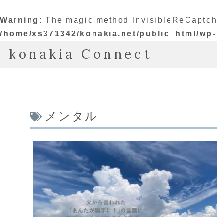
Warning
: The magic method InvisibleReCaptch
/home/xs371342/konakia.net/public_html/wp-
konakia Connect
メンタル