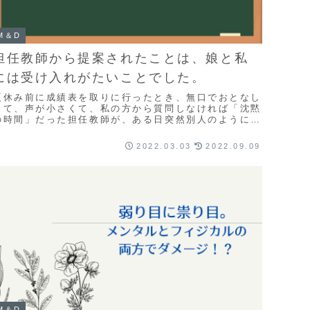
M＆D
担任教師から提案されたことは、娘と私
には受け入れがたいことでした。
夏休み前に成績表を取りに行ったとき、無口でおとなし
くて、声が小さくて、私の方から質問しなければ「沈黙
の時間」だった担任教師が、ある日突然別人のように変
化した。いったい何があったんですか？
2022.03.03
2022.09.09
M＆D