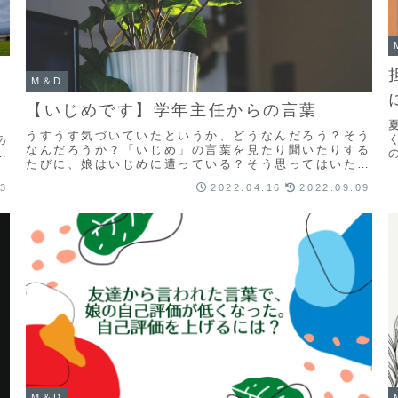
M＆D
【いじめです】学年主任からの言葉
うすうす気づいていたというか、どうなんだろう？そう
あ
なんだろうか？「いじめ」の言葉を見たり聞いたりする
ゃ
たびに、娘はいじめに遭っている？そう思ってはいたけ
れど認めたくなかったのかもしれません。
23
2022.04.16
2022.09.09
M＆D