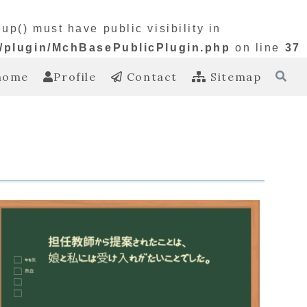
() must have public visibility in
s/plugin/MchBasePublicPlugin.php
on line
37
home
Profile
Contact
Sitemap