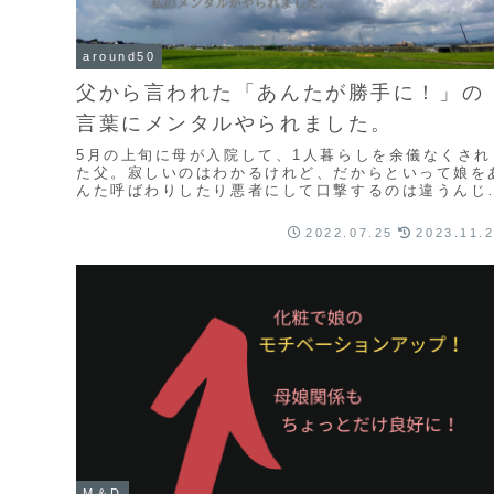
around50
父から言われた「あんたが勝手に！」の
言葉にメンタルやられました。
5月の上旬に母が入院して、1人暮らしを余儀なくされ
た父。寂しいのはわかるけれど、だからといって娘を
んた呼ばわりしたり悪者にして口撃するのは違うんじ
ない？父からの口撃にけっこうメンタルやられてまし
た。
2022.07.25
2023.11.
M＆D