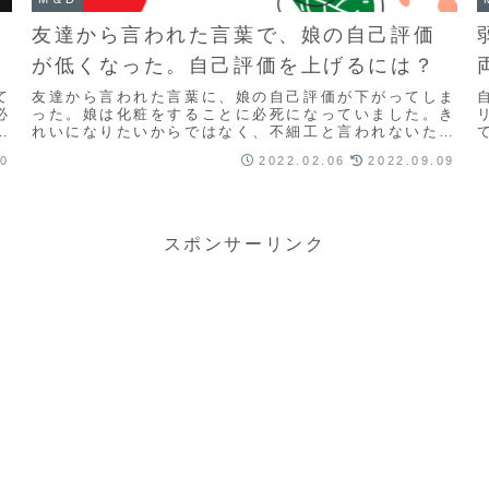
友達から言われた言葉で、娘の自己評価
が低くなった。自己評価を上げるには？
て
友達から言われた言葉に、娘の自己評価が下がってしま
必
った。娘は化粧をすることに必死になっていました。き
持
れいになりたいからではなく、不細工と言われないため
ん
に。いらないといったくせに、いつまでも娘に絡んでく
20
2022.02.06
2022.09.09
る(元)友達の考えていることがさっぱりわかりません。
スポンサーリンク