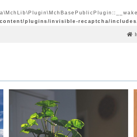
a\MchLib\Plugin\MchBasePublicPlugin::__wakeup
content/plugins/invisible-recaptcha/include