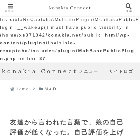
konakia Connect
メニュー
検索
Warning
: The magic method
InvisibleReCaptcha\MchLib\Plugin\MchBasePublicP
lugin::__wakeup() must have public visibility in
/home/xs371342/konakia.net/public_html/wp-
content/plugins/invisible-
recaptcha/includes/plugin/MchBasePublicPlugi
n.php
on line
37
konakia Connect
メニュー
サイトロゴ
Home
M＆D
友達から言われた言葉で、娘の自己
評価が低くなった。自己評価を上げ