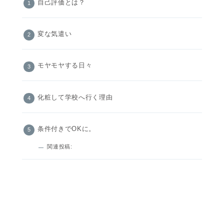
自己評価とは？
変な気遣い
モヤモヤする日々
化粧して学校へ行く理由
条件付きでOKに。
関連投稿: