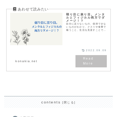
弱り目に祟り目。メンタ
ルとフィジカル両方でダ
メージ！？
自分に足りないもの、保持できな
いものがわかり、クスリや食事で
補うこと、生活を見直すことで体
質改善をしていた娘。少しずつ成
果も見えてきた矢先、メンタル面
にダメージが。メンタルとフィジ
カルはバランスが大切。
2022.09.09
konakia.net
contents