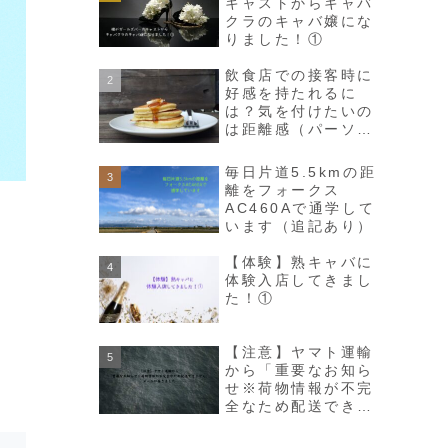
キャストからキャバ
クラのキャバ嬢にな
りました！①
飲食店での接客時に
好感を持たれるに
は？気を付けたいの
は距離感（パーソナ
ルスペース）！
毎日片道5.5kmの距
離をフォークス
AC460Aで通学して
います（追記あり）
【体験】熟キャバに
体験入店してきまし
た！①
【注意】ヤマト運輸
から「重要なお知ら
せ※荷物情報が不完
全なため配送できま
せん」メールが届き
ました