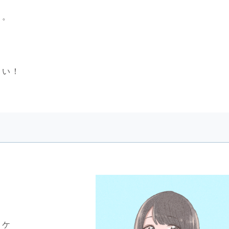
た。
さい！
オケ