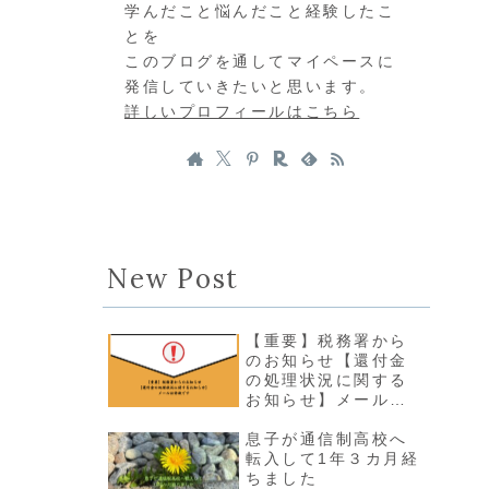
学んだこと悩んだこと経験したこ
とを
このブログを通してマイペースに
発信していきたいと思います。
詳しいプロフィールはこちら
New Post
【重要】税務署から
のお知らせ【還付金
の処理状況に関する
お知らせ】メールは
詐欺です（追記あ
り）
息子が通信制高校へ
転入して1年３カ月経
ちました