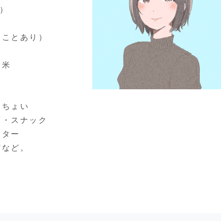
）
）
とあり）
白米
キ
ちょい
・スナック
ター
など。