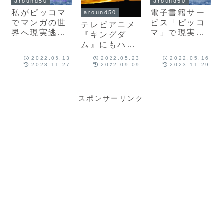
around50
around50
私がピッコマ
電子書籍サー
around50
でマンガの世
ビス「ピッコ
テレビアニメ
界へ現実逃避
マ」で現実逃
『キングダ
する理由は足
避！？
ム』にもハマ
りなかった
っています！
2022.06.13
2022.05.23
2022.05.16
「ありがと
2023.11.27
2022.09.09
2023.11.29
う」の言葉。
スポンサーリンク