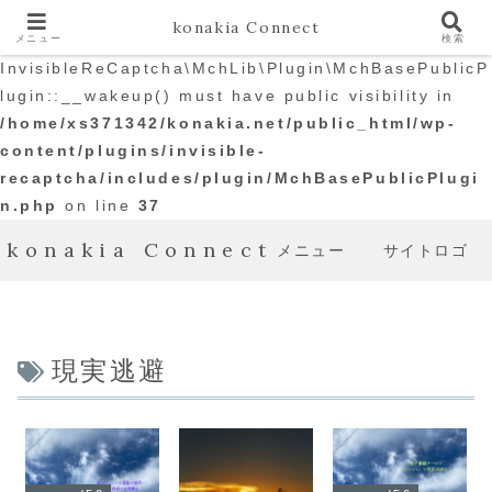
konakia Connect
メニュー
検索
Warning
: The magic method
InvisibleReCaptcha\MchLib\Plugin\MchBasePublicP
lugin::__wakeup() must have public visibility in
/home/xs371342/konakia.net/public_html/wp-
content/plugins/invisible-
recaptcha/includes/plugin/MchBasePublicPlugi
n.php
on line
37
konakia Connect
メニュー
サイトロゴ
現実逃避