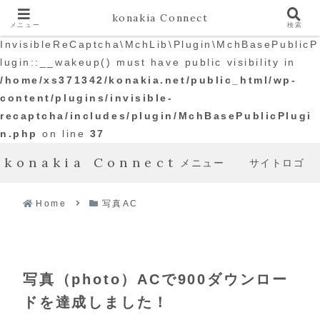
konakia Connect
メニュー
検索
Warning
: The magic method
InvisibleReCaptcha\MchLib\Plugin\MchBasePublicP
lugin::__wakeup() must have public visibility in
/home/xs371342/konakia.net/public_html/wp-
content/plugins/invisible-
recaptcha/includes/plugin/MchBasePublicPlugi
n.php
on line
37
konakia Connect
メニュー
サイトロゴ
Home
写真AC
写真（photo）ACで900ダウンロー
ドを達成しました！