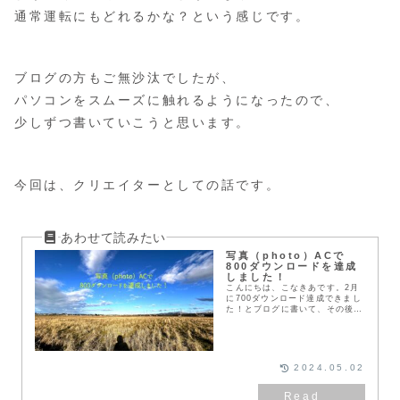
通常運転にもどれるかな？という感じです。
ブログの方もご無沙汰でしたが、
パソコンをスムーズに触れるようになったので、
少しずつ書いていこうと思います。
今回は、クリエイターとしての話です。
写真（photo）ACで
800ダウンロードを達成
しました！
こんにちは、こなきあです。2月
に700ダウンロード達成できまし
た！とブログに書いて、その後も
コツコツ写真を撮り、審査に出
し・・・とコツコツしていたら、
先日、800ダウンロードを達成す
ることができました
2024.05.02