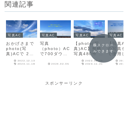
関連記事
写真AC
写真AC
写真AC
写真AC
おかげさまで
写真
【photo(写
【写真A
横スクロー
photo(写
（photo）AC
真)AC】投稿
の写真を
ルできます
真)ACで 200
で700ダウン
写真480件 ダ
で使用し
ダウンロード
ロードを達成
ウンロード数
れました
2022.12.13
2022.08.09
2023
されました！
しました！
42DL
2023.11.18
2024.02.05
2023.11.21
2023
スポンサーリンク