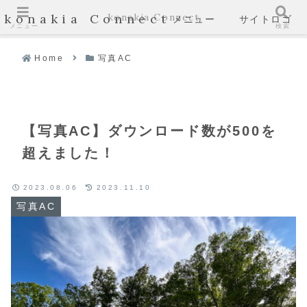
konakia Connect
konakia Connect
メニュー
サイトロゴ
メニュー
検索
Home
写真AC
【写真AC】ダウンロード数が500を
超えました！
2023.08.06
2023.11.10
写真AC