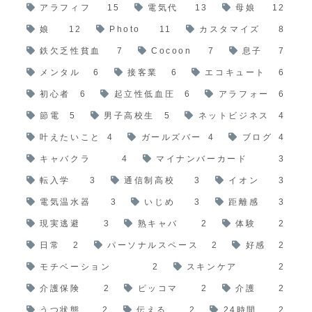
アラフィフ
15
電気代
13
母娘
12
娘
12
Photo
11
カスタマイズ
8
鉄欠乏性貧血
7
Cocoon
7
息子
7
メンタル
6
接客業
6
エコキュート
6
初心者
6
起立性低血圧
6
アラフォー
6
節電
5
男子高校生
5
ネットビジネス
4
叶えたいこと
4
ガールズバー
4
ブログ
4
キャバクラ
4
マイナンバーカード
3
転入学
3
通信制高校
3
イオン
3
電気温水器
3
いじめ
3
距離感
3
現実逃避
3
熟キャバ
2
体験
2
日常
2
パーソナルスペース
2
好感
2
モチベーション
2
スキンケア
2
介護保険
2
ピッコマ
2
介護
2
うつ状態
2
伝える
2
24時間
2