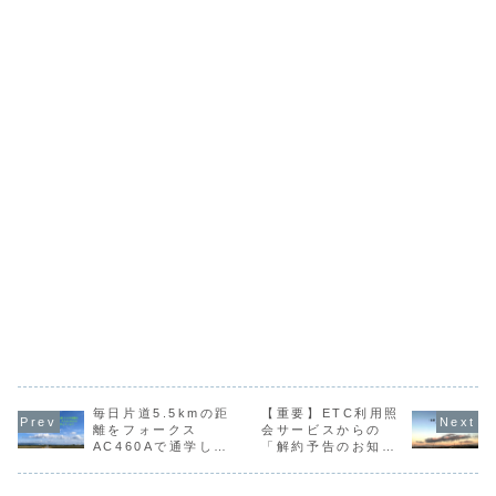
毎日片道5.5kmの距
【重要】ETC利用照
離をフォークス
会サービスからの
AC460Aで通学して
「解約予告のお知ら
います（追記あり）
せ」メールは詐欺