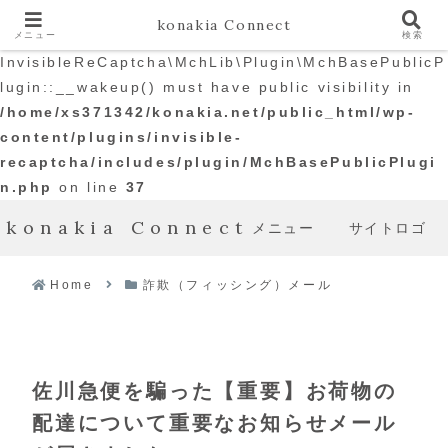
konakia Connect
メニュー
検索
Warning
: The magic method
InvisibleReCaptcha\MchLib\Plugin\MchBasePublicP
lugin::__wakeup() must have public visibility in
/home/xs371342/konakia.net/public_html/wp-
content/plugins/invisible-
recaptcha/includes/plugin/MchBasePublicPlugi
n.php
on line
37
konakia Connect
メニュー
サイトロゴ
Home
詐欺（フィッシング）メール
佐川急便を騙った【重要】お荷物の
配達について重要なお知らせメール