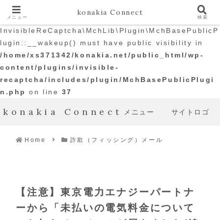
konakia Connect
メニュー
検索
Warning
: The magic method
InvisibleReCaptcha\MchLib\Plugin\MchBasePublicP
lugin::__wakeup() must have public visibility in
/home/xs371342/konakia.net/public_html/wp-
content/plugins/invisible-
recaptcha/includes/plugin/MchBasePublicPlugi
n.php
on line
37
konakia Connect
メニュー
サイトロゴ
Home
詐欺（フィッシング）メール
【注意】東京電力エナジーパートナ
ーから「未払いの電気料金について