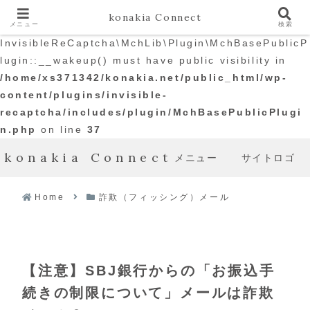
konakia Connect
メニュー
検索
Warning
: The magic method
InvisibleReCaptcha\MchLib\Plugin\MchBasePublicP
lugin::__wakeup() must have public visibility in
/home/xs371342/konakia.net/public_html/wp-
content/plugins/invisible-
recaptcha/includes/plugin/MchBasePublicPlugi
n.php
on line
37
konakia Connect
メニュー
サイトロゴ
Home
詐欺（フィッシング）メール
【注意】SBJ銀行からの「お振込手
続きの制限について」メールは詐欺