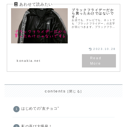
ブラックフライデーだか
ら買ったわけではないで
す。
お店でも、テレビでも、ネットで
も「ブラックフライデー」の文字
が目につきます。ブラックフライ
デーってどんな日？いつ？意味も
なにも知りませんが、ブラックフ
ライデーのセールになぜかうきう
きしてしまう私です。
2023.10.28
konakia.net
contents
はじめての”友チョコ”
私の喜び大爆発！