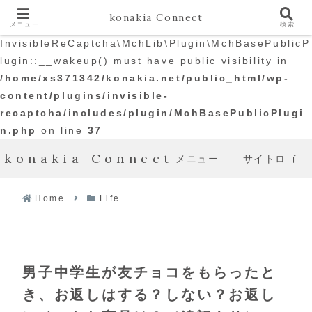
konakia Connect
メニュー
検索
Warning
: The magic method
InvisibleReCaptcha\MchLib\Plugin\MchBasePublicP
lugin::__wakeup() must have public visibility in
/home/xs371342/konakia.net/public_html/wp-
content/plugins/invisible-
recaptcha/includes/plugin/MchBasePublicPlugi
n.php
on line
37
konakia Connect
メニュー
サイトロゴ
Home
Life
男子中学生が友チョコをもらったと
き、お返しはする？しない？お返し