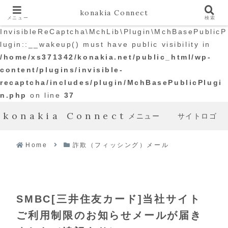
konakia Connect
メニュー
検索
Warning
: The magic method
InvisibleReCaptcha\MchLib\Plugin\MchBasePublicP
lugin::__wakeup() must have public visibility in
/home/xs371342/konakia.net/public_html/wp-
content/plugins/invisible-
recaptcha/includes/plugin/MchBasePublicPlugi
n.php
on line
37
konakia Connect
メニュー
サイトロゴ
Home
詐欺（フィッシング）メール
SMBC[三井住友カード]当社サイト
ご利用制限のお知らせメールが届き